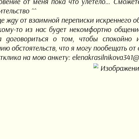
овение от меня пока что улетело… Сможете
ительство ^^
е жду от взаимной переписки искреннего 
кому-то из нас будет некомфортно общение
а договориться о том, чтобы спокойно 
нию обстоятельств, что я могу пообещать от 
тклика на мою анкету: elenakrasilnikova341@