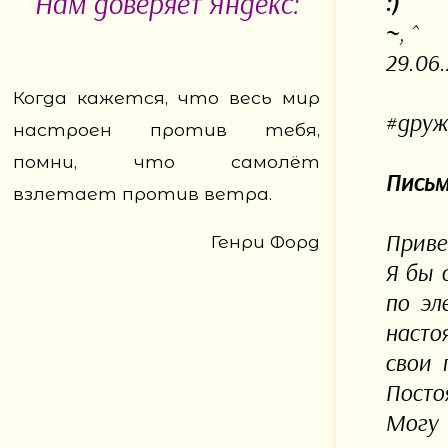
Нам доверяет Яндекс:
:)
~, ^
29.06.
Когда кажется, что весь мир
#друж
настроен против тебя,
помни, что самолёт
Письм
взлетает против ветра.
Привет
Генри Форд
Я бы 
по эл
насто
свои 
Посто
Могу 