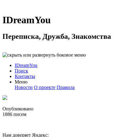
IDreamYou
Переписка, Дружба, Знакомства
IDreamYou
Поиск
Контакты
Меню
Новости
О проекте
Правила
Опубликовано
1886
писем
Нам доверяет Яндекс: