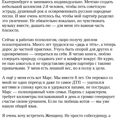
Екатеринбурге и занимаюсь индивидуально. Мечтаю создать
небольшой коллектив 2-8 человек, чтобы петь советскую
эстраду, душевный рок и осовременивать русские народные
песни. И мне очень хотелось бы, чтобы мой партнёр разделял
это увлечение. Не обязательно вокально, но чувствовать
музыку вместе, дышать ею — для меня это важная часть
близости.
Сейчас я работаю психологом, скоро получу диплом
психотерапевта. Много лет трудился на «дядь и тёть», а теперь
дорос до частной практики. Учусь быть опорой для других и
одновременно — опираться на себя. Я читаю книги, люблю
созерцать природу, создавать уют и комфорт вокруг. Не курю,
не пью алкоголь и не представляю рядом партнёра с такими
привычками. У меня есть лишний вес, но я ползу к цели.
А ещё у меня есть кот Марс. Мы вместе 8 лет. Он пережил со
мной не один переезд и даже то самое ДТП — уцепился
когтями в спинку кресла и удержался лапами, не пострадал.
Марс — полноправный член семьи. Парень с характером,
требует километры поглаживаний в день и громко генерирует
счастье своим урчанием. Если ты любишь котов — мы уже
нашли общий язык.
Я очень хочу встретить Женщину. Не просто собеседницу, а