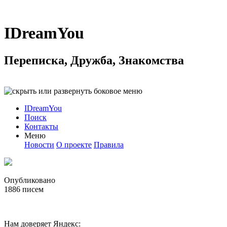
IDreamYou
Переписка, Дружба, Знакомства
IDreamYou
Поиск
Контакты
Меню
Новости
О проекте
Правила
Опубликовано
1886
писем
Нам доверяет Яндекс: