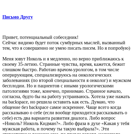
Письмо Другу
Привет, потенциальный собеседник!
Сейчас видимо будет поток сумбурных мыслей, вызванный
тем, что я совершенно не умею писать писем. Но я попробую)
Меня зовут Николь и я медленно, но верно приближаюсь к
своему 35-летию. Странные чувства, время, кажется, бежит
слишком быстро. Работаю врачом-урологом, в том числе
оперирующим, специализируюсь на онкологических
заболеваниях (по второй специальности я онколог) и мужском
бесплодии. Но и пациентов с иными урологическими
патологиями тоже, конечно, принимаю. Странное начало,
согласна, будто бы на работу устраиваюсь. Хотела уже нажать
на backspace, но решила оставить как есть. Думаю, что
общение без backspace самое искреннее. Чаще всего когда
рассказываю о себе (если вообще приходится рассказывать о
себе) есть два варианта развития диалога. Либо вопрос
«Николь? Николь Кидман?». Либо фраза в духе «Какая у тебя
мужская работа, и почему ты такую выбрала?». Эти