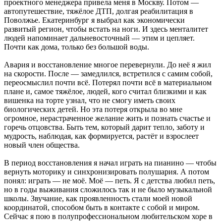
проектного менеджера привела меня в Москву. Потом —
автопутешествие, тяжёлое ДТП, долгая реабилитация в
Поволжье. Екатеринбург я выбрал как экономически
развитый регион, чтобы встать на ноги. И здесь менталитет
людей напоминает дальневосточный — этим и цепляет.
Почти как дома, только без большой воды.
Авария и восстановление многое перевернули. До неё я жил
на скорости. После — замедлился, встретился с самим собой,
переосмыслил почти всё. Потерял почти всё в материальном
плане и, самое тяжёлое, людей, кого считал близкими и как
вишенка на торте узнал, что не смогу иметь своих
биологических детей. Но эта потеря открыла во мне
огромное, нерастраченное желание жить и познать счастье и
горечь отцовства. Быть тем, который дарит тепло, заботу и
мудрость, наблюдая, как формируется, растёт и взрослеет
новый член общества.
В период восстановления я начал играть на пианино — чтобы
вернуть моторику и синхронизировать полушария. А потом
понял: играть — не моё. Моё — петь. Я с детства любил петь,
но в годы выживания сложилось так и не было музыкальной
школы. Звучание, как проявленность стали моей новой
координатой, способом быть в контакте с собой и миром.
Сейчас я пою в полупрофессиональном любительском хоре в