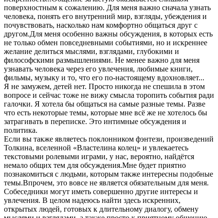
поверхностным к сожалению. Для меня важно сначала узнать
человека, понять его внутренний мир, взгляды, убеждения и
почувствовать, насколько нам комфортно общаться друг с
другом.Для меня особенно важны обсуждения, в которых есть
не только обмен повседневными событиями, но и искреннее
желание делиться мыслями, взглядами, глубокими и
философскими размышлениями. Не менее важно для меня
узнавать человека через его увлечения, любимые книги,
фильмы, музыку и то, что его по-настоящему вдохновляет...
Я не замужем, детей нет. Просто никогда не спешила в этом
вопросе и сейчас тоже не вижу смысла торопить события ради
галочки. Я хотела бы общаться на самые разные темы. Разве
что есть некоторые темы, которые мне всë же не хотелось бы
затрагивать в переписке. Это интимные обсуждения и
политика.
Если вы также являетесь поклонником фэнтези, произведений
Толкина, вселенной «Властелина колец» и увлекаетесь
текстовыми ролевыми играми, у нас, вероятно, найдётся
немало общих тем для обсуждения.Мне будет приятно
познакомиться с людьми, которым также интересны подобные
темы.Впрочем, это вовсе не является обязательным для меня.
Собеседники могут иметь совершенно другие интересы и
увлечения. В целом надеюсь найти здесь искренних,
открытых людей, готовых к длительному диалогу, обмену
мыслями и взглядами, а также просто к приятному общению.