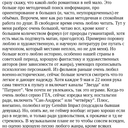
сразу скажу, что какой-либо романтики в ней мало. Это
больше про методичный поиск информации, про
ориентирование в больших (и, часто, неупорядоченных) ее
объёмах. Впрочем, мне как раз такая методичная и спокойная
работа по душе. В свободное время очень люблю читать. Тут у
меня разброс очень большой, читаю все, кроме книг с
большим количеством формул (от природы гуманитарий, хотя
есть мысль подтянуть матан, пригодится). Примерно поровну
люблю и художественную, и научную литературу (не путать с
научпопом, который местами неплох, но не для меня). Но
больше всего люблю историю, особенно нашей страны в
советский период, хорошую фантастику и художественных
авторов (вне зависимости от жанра), умеющих прописывать
психологию персонажей. Из фильмов раньше очень любил
военно-исторические, сейчас больше хочется смотреть что-то
легкое и дающее надежду. Хотя каждое 9 мая и 22 июня рука
сама тянется к пульту и включает каналы "Звезда" или
"Патриот". Чем почти не увлекаюсь, так это играми. Когда-то
очень любил серию ГТА, сейчас изредка могу, ностальгии
ради, включить "Сан-Андреас" или "четвёрку". Плюс,
внезапно, полюбил игру Genshin Impact (подсадила бывшая
девушка). Но, опять же, не геймер вообще: играю хорошо если
раз в неделю, и только ради удовольствия, к прокачке и тд не
стремлюсь. В музыкальном плане не то чтобы совсем всеяден,
но оценю хорошую песню любого жанра, кроме всяких