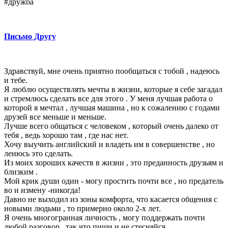
#дружба
Письмо Другу
Здравствуй, мне очень приятно пообщаться с тобой , надеюсь
и тебе.
Я люблю осуществлять мечты в жизни, которые я себе загадал
и стремлюсь сделать все для этого . У меня лучшая работа о
которой я мечтал , лучшая машина , но к сожалению с годами
друзей все меньше и меньше.
Лучше всего общаться с человеком , который очень далеко от
тебя , ведь хорошо там , где нас нет.
Хочу выучить английский и владеть им в совершенстве , но
ленюсь это сделать.
Из моих хороших качеств в жизни , это преданность друзьям и
близким .
Мой крик души один - могу простить почти все , но предатель
во и измену -никогда!
Давно не выходил из зоны комфорта, что касается общения с
новыми людьми , то примерно около 2-х лет.
Я очень многогранная личность , могу поддержать почти
любой разговор , так что пиши и не стесняйся.