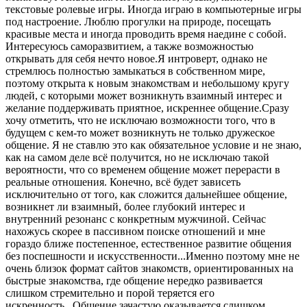
текстовые ролевые игры. Иногда играю в компьютерные игры
под настроение. Люблю прогулки на природе, посещать
красивые места и иногда проводить время наедине с собой.
Интересуюсь саморазвитием, а также возможностью
открывать для себя нечто новое.Я интроверт, однако не
стремлюсь полностью замыкаться в собственном мире,
поэтому открыта к новым знакомствам и небольшому кругу
людей, с которыми может возникнуть взаимный интерес и
желание поддерживать приятное, искреннее общение.Сразу
хочу отметить, что не исключаю возможности того, что в
будущем с кем-то может возникнуть не только дружеское
общение. Я не ставлю это как обязательное условие и не знаю,
как на самом деле всё получится, но не исключаю такой
вероятности, что со временем общение может перерасти в
реальные отношения. Конечно, всё будет зависеть
исключительно от того, как сложится дальнейшее общение,
возникнет ли взаимный, более глубокий интерес и
внутренний резонанс с конкретным мужчиной. Сейчас
нахожусь скорее в пассивном поиске отношений и мне
гораздо ближе постепенное, естественное развитие общения
без поспешности и искусственности...Именно поэтому мне не
очень близок формат сайтов знакомств, ориентированных на
быстрые знакомства, где общение нередко развивается
слишком стремительно и порой теряется его
искренность...Общение зачастую оказывается слишком