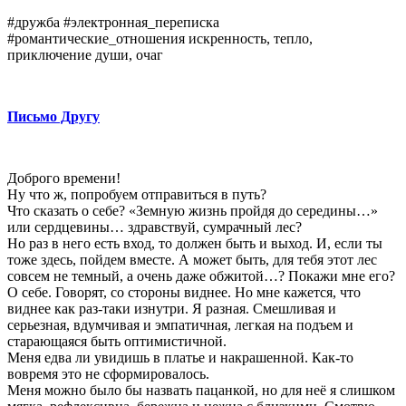
#дружба #электронная_переписка
#романтические_отношения искренность, тепло,
приключение души, очаг
Письмо Другу
Доброго времени!
Ну что ж, попробуем отправиться в путь?
Что сказать о себе? «Земную жизнь пройдя до середины…»
или сердцевины… здравствуй, сумрачный лес?
Но раз в него есть вход, то должен быть и выход. И, если ты
тоже здесь, пойдем вместе. А может быть, для тебя этот лес
совсем не темный, а очень даже обжитой…? Покажи мне его?
О себе. Говорят, со стороны виднее. Но мне кажется, что
виднее как раз-таки изнутри. Я разная. Смешливая и
серьезная, вдумчивая и эмпатичная, легкая на подъем и
старающаяся быть оптимистичной.
Меня едва ли увидишь в платье и накрашенной. Как-то
вовремя это не сформировалось.
Меня можно было бы назвать пацанкой, но для неё я слишком