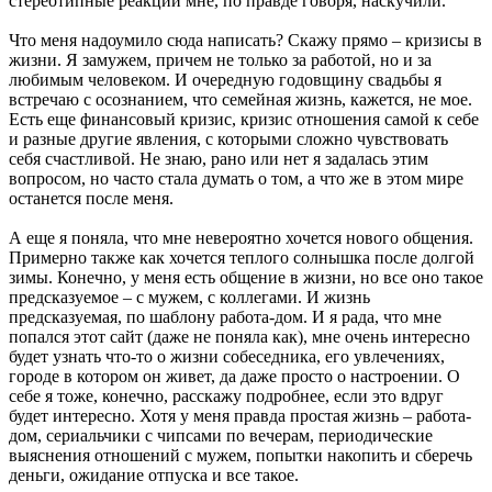
стереотипные реакции мне, по правде говоря, наскучили.
Что меня надоумило сюда написать? Скажу прямо – кризисы в
жизни. Я замужем, причем не только за работой, но и за
любимым человеком. И очередную годовщину свадьбы я
встречаю с осознанием, что семейная жизнь, кажется, не мое.
Есть еще финансовый кризис, кризис отношения самой к себе
и разные другие явления, с которыми сложно чувствовать
себя счастливой. Не знаю, рано или нет я задалась этим
вопросом, но часто стала думать о том, а что же в этом мире
останется после меня.
А еще я поняла, что мне невероятно хочется нового общения.
Примерно также как хочется теплого солнышка после долгой
зимы. Конечно, у меня есть общение в жизни, но все оно такое
предсказуемое – с мужем, с коллегами. И жизнь
предсказуемая, по шаблону работа-дом. И я рада, что мне
попался этот сайт (даже не поняла как), мне очень интересно
будет узнать что-то о жизни собеседника, его увлечениях,
городе в котором он живет, да даже просто о настроении. О
себе я тоже, конечно, расскажу подробнее, если это вдруг
будет интересно. Хотя у меня правда простая жизнь – работа-
дом, сериальчики с чипсами по вечерам, периодические
выяснения отношений с мужем, попытки накопить и сберечь
деньги, ожидание отпуска и все такое.