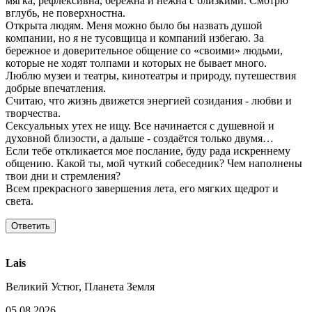
мягка, рефлексивна, бережна и нежна с близкими. Смотрю
вглубь, не поверхностна.
Открыта людям. Меня можно было бы назвать душой
компании, но я не тусовщица и компаний избегаю. За
бережное и доверительное общение со «своими» людьми,
которые не ходят толпами и которых не бывает много.
Люблю музеи и театры, кинотеатры и природу, путешествия
добрые впечатления.
Считаю, что жизнь движется энергией созидания - любви и
творчества.
Сексуальных утех не ищу. Все начинается с душевной и
духовной близости, а дальше - создаётся только двумя…
Если тебе откликается мое послание, буду рада искреннему
общению. Какой ты, мой чуткий собеседник? Чем наполнены
твои дни и стремления?
Всем прекрасного завершения лета, его мягких щедрот и
света.
Lais
Великий Устюг, Планета Земля
05.08.2026