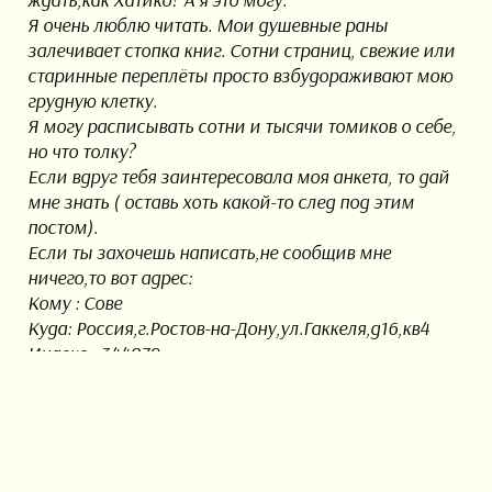
Я очень люблю читать. Мои душевные раны
залечивает стопка книг. Сотни страниц, свежие или
старинные переплёты просто взбудораживают мою
грудную клетку.
Я могу расписывать сотни и тысячи томиков о себе,
но что толку?
Если вдруг тебя заинтересовала моя анкета, то дай
мне знать ( оставь хоть какой-то след под этим
постом).
Если ты захочешь написать,не сообщив мне
ничего,то вот адрес:
Кому : Сове
Куда: Россия,г.Ростов-на-Дону,ул.Гаккеля,д16,кв4
Индекс : 344079
Пусть звезда озарит час Вашей встречи!