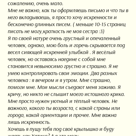
сожалению, очень мало.
Мне не важно, как ты оформляешь письмо и что ты в
него вкладываешь, я просто хочу искренности и
бесконечно длинных писем. ( меньше 10-15 страниц
писать не могу,краткость не моя сестра :3)
Я по своей натуре очень грустный и опечаленный
человек, однако, мою боль и горечь скрывается под
весел сияющей искренней улыбкой . Я весёлый
человек, но оставаясь наедине с собой мне
становится невыносимо грустно и страшно. Я не
умею контролировать свои эмоции. Два разных
человека : я вечером и я утром. Мне страшно,
помоги мне. Мои мысли съедают меня заживо. Я
кричу, но никто не слышит моего истошного крика.
Мне просто нужен уютный и тёплый человек. Не
важного, какого ты возраста, с какой страны или
города, какой ориентации и прочее. Мне важна
лишь искренность.
Хочешь я пущу тебя под своё крылышко и буду
ждать,как Хатико? А я это могу.