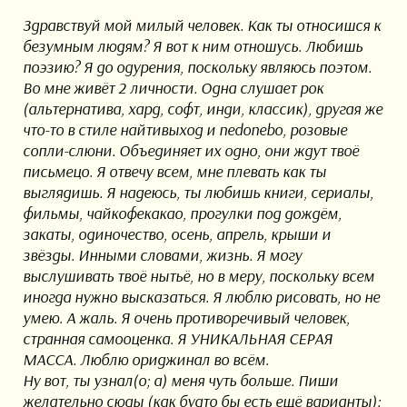
Здравствуй мой милый человек. Как ты относишся к
безумным людям? Я вот к ним отношусь. Любишь
поэзию? Я до одурения, поскольку являюсь поэтом.
Во мне живёт 2 личности. Одна слушает рок
(альтернатива, хард, софт, инди, классик), другая же
что-то в стиле найтивыход и nedonebo, розовые
сопли-слюни. Объединяет их одно, они ждут твоё
письмецо. Я отвечу всем, мне плевать как ты
выглядишь. Я надеюсь, ты любишь книги, сериалы,
фильмы, чайкофекакао, прогулки под дождём,
закаты, одиночество, осень, апрель, крыши и
звёзды. Инными словами, жизнь. Я могу
выслушивать твоё нытьё, но в меру, поскольку всем
иногда нужно высказаться. Я люблю рисовать, но не
умею. А жаль. Я очень противоречивый человек,
странная самооценка. Я УНИКАЛЬНАЯ СЕРАЯ
МАССА. Люблю ориджинал во всём.
Ну вот, ты узнал(о; а) меня чуть больше. Пиши
желательно сюды (как будто бы есть ещё варианты):