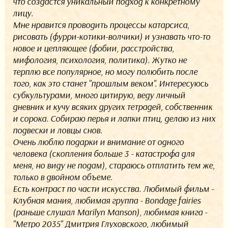
что создастся уникальный подход к конкретному
лицу.
Мне нравится проводить процессы катарсиса,
рисовать (фурри-котики-волчики) и узнавать что-то
новое и цепляющее (фобии, расстройства,
мифология, психология, политика). Жутко не
терплю все популярное, но могу полюбить после
того, как это станет "прошлым веком". Интересуюсь
субкультурами, много цитирую, веду личный
дневник и кучу всяких других тетрадей, собственник
и сорока. Собираю перья и лапки птиц, делаю из них
подвески и ловцы снов.
Очень люблю подарки и внимание от одного
человека (скопления больше 3 - катастрофа для
меня, но виду не подам), стараюсь отплатить тем же,
только в двойном объеме.
Есть контраст по части искусства. Любимый фильм -
Клубная мания, любимая группа - Bondage fairies
(раньше слушал Marilyn Manson), любимая книга -
"Метро 2035" Дмитрия Глуховского, любимый