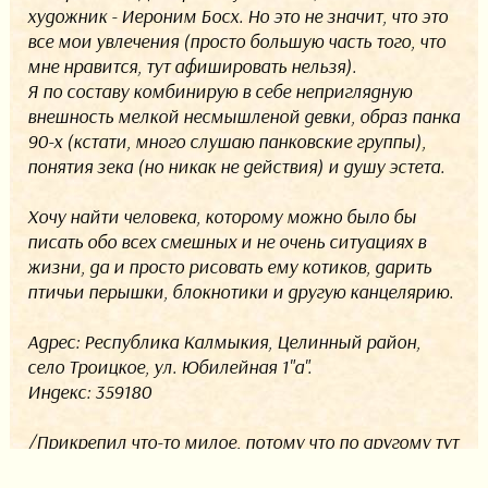
художник - Иероним Босх. Но это не значит, что это
все мои увлечения (просто большую часть того, что
мне нравится, тут афишировать нельзя).
Я по составу комбинирую в себе неприглядную
внешность мелкой несмышленой девки, образ панка
90-х (кстати, много слушаю панковские группы),
понятия зека (но никак не действия) и душу эстета.
Хочу найти человека, которому можно было бы
писать обо всех смешных и не очень ситуациях в
жизни, да и просто рисовать ему котиков, дарить
птичьи перышки, блокнотики и другую канцелярию.
Адрес: Республика Калмыкия, Целинный район,
село Троицкое, ул. Юбилейная 1"а".
Индекс: 359180
/Прикрепил что-то милое, потому что по другому тут
нельзя/