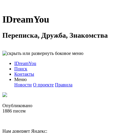
IDreamYou
Переписка, Дружба, Знакомства
IDreamYou
Поиск
Контакты
Меню
Новости
О проекте
Правила
Опубликовано
1886
писем
Нам доверяет Яндекс: