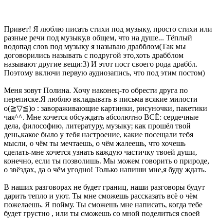
Привет! Я люблю писать стихи под музыку, просто стихи или
разные речи под музыку,в общем, что на душе... Тёплый
водопад слов под музыку я называю драбблом(Так мы
договорились называть с подругой это,хоть драбблом
называют другие вещи:3) И этот пост своего рода драббл.
Поэтому включи первую аудиозапись, что под этим постом)
Меня зовут Полина. Хочу наконец-то обрести друга по
переписке.Я люблю вкладывать в письма всякие милости
o(≧▽≦)o : завораживающие картинки, рисуночки, пакетики
чая^^. Мне хочется обсуждать абсолютно ВСЁ: сердечные
дела, философию, литературу, музыку; как прошёл твой
день,какое было у тебя настроение, какие посещали тебя
мысли, о чём ты мечтаешь, о чём жалеешь, что хочешь
сделать-мне хочется узнать каждую частичку твоей души,
конечно, если ты позволишь. Мы можем говорить о природе,
о звёздах, да о чём угодно! Только напиши мне,я буду ждать.
В наших разговорах не будет границ, наши разговоры будут
дарить тепло и уют. Ты мне сможешь рассказать всё о чём
пожелаешь. Я пойму. Ты сможешь мне написать, когда тебе
будет грустно , или ты сможешь со мной поделиться своей