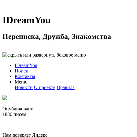
IDreamYou
Переписка, Дружба, Знакомства
IDreamYou
Поиск
Контакты
Меню
Новости
О проекте
Правила
Опубликовано
1886
писем
Нам доверяет Яндекс: