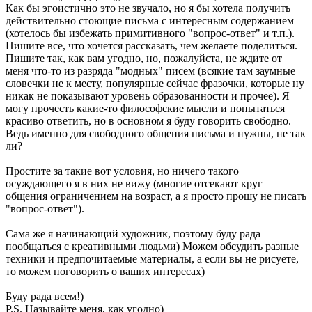
Как бы эгоистично это не звучало, но я бы хотела получить
действительно стоющие письма с интересным содержанием
(хотелось бы избежать примитивного "вопрос-ответ" и т.п.).
Пишите все, что хочется рассказать, чем желаете поделиться.
Пишите так, как вам угодно, но, пожалуйста, не ждите от
меня что-то из разряда "модных" писем (всякие там заумные
словечки не к месту, популярные сейчас фразочки, которые ну
никак не показывают уровень образованности и прочее). Я
могу прочесть какие-то философские мысли и попытаться
красиво ответить, но в основном я буду говорить свободно.
Ведь именно для свободного общения письма и нужны, не так
ли?
Простите за такие вот условия, но ничего такого
осуждающего я в них не вижу (многие отсекают круг
общения ограничением на возраст, а я просто прошу не писать
"вопрос-ответ").
Сама же я начинающий художник, поэтому буду рада
пообщаться с креативными людьми) Можем обсудить разные
техники и предпочитаемые материалы, а если вы не рисуете,
то можем поговорить о ваших интересах)
Буду рада всем!)
P.S. Называйте меня, как угодно)