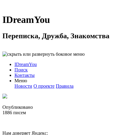
IDreamYou
Переписка, Дружба, Знакомства
IDreamYou
Поиск
Контакты
Меню
Новости
О проекте
Правила
Опубликовано
1886
писем
Нам доверяет Яндекс: