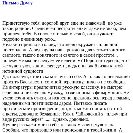
Письмо Другу
Приветствую тебя, дорогой друг, еще не знакомый, но уже
такой родной. Среди всей пестроты анкет даже не знаю, чем
привлечь тебя. В голове столько мыслей, они жужжат,
подобно пчелиному рою...
Недавно пришло в голову, что меня окружает сплошной
постмодерн. А ведь душа наша рождена для чего-то чистого,
светлого, такого понятного и святого в своей простоте...
почему же мы не следуем ее велениям? Порой интересно, что
же чувствуют, как мыслят дети, ведь они так близки к этой
истинной сущности.
Да, пожалуй, стоит сказать чуть о себе. А то как-то невежливо
просить Вас завести со мной переписку, ничего не сообщив.
Из литературы предпочитаю русскую классику, не смотрю
сериалы и не слушаю музыку, разве иногда в филармонии. Не
умею сочинять стихи, и искренне преклоняюсь перед людьми,
наделенными поэтическим даром. Пытаюсь писать
прозаические произведения, но, как можно понять из этой
анкеты, довольно бездарные. Как и Чайковский я "плачу при
виде русских берез"....... однако, довольно.
Лучше расскажи мне о себе, о своих мыслях, чувствах.
Сообщи, что произошло или происходит в твоей жизни. А