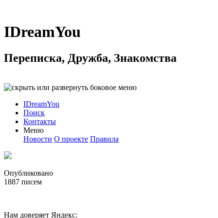
IDreamYou
Переписка, Дружба, Знакомства
IDreamYou
Поиск
Контакты
Меню
Новости
О проекте
Правила
Опубликовано
1887
писем
Нам доверяет Яндекс: