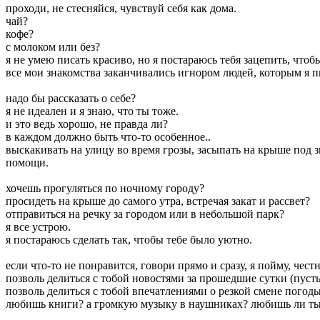
проходи, не стесняйся, чувствуй себя как дома.
чай?
кофе?
с молоком или без?
я не умею писать красиво, но я постараюсь тебя зацепить, чтоб
все мои знакомства заканчивались игнором людей, которым я п
надо бы рассказать о себе?
я не идеален и я знаю, что ты тоже.
и это ведь хорошо, не правда ли?
в каждом должно быть что-то особенное..
выскакивать на улицу во время грозы, засыпать на крыше под з
помощи.
хочешь прогуляться по ночному городу?
просидеть на крыше до самого утра, встречая закат и рассвет?
отправиться на речку за городом или в небольшой парк?
я все устрою.
я постараюсь сделать так, чтобы тебе было уютно.
если что-то не понравится, говори прямо и сразу, я пойму, честн
позволь делиться с тобой новостями за прошедшие сутки (пусть
позволь делиться с тобой впечатлениями о резкой смене погоды
любишь книги? а громкую музыку в наушниках? любишь ли ты з