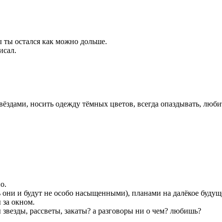
ы ты остался как можно дольше.
исал.
вёздами, носить одежду тёмных цветов, всегда опаздывать, любит
о.
 они и будут не особо насыщенными), планами на далёкое будуще
 за окном.
везды, рассветы, закаты? а разговоры ни о чем? любишь?