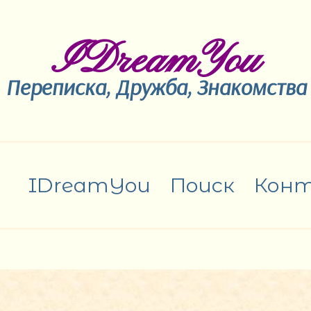
IDreamYou
Переписка, Дружба, Знакомства
IDreamYou
Поиск
Кон