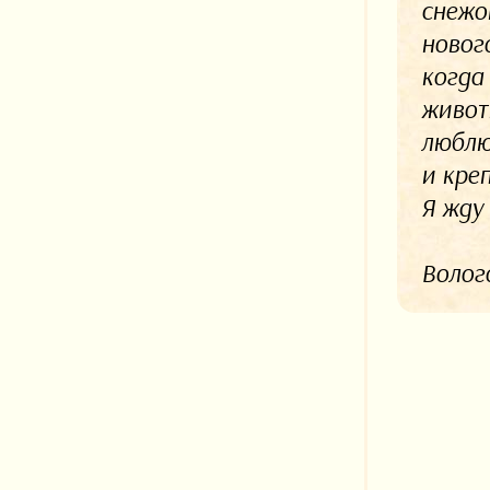
снежо
новог
когда
живот
люблю
и кре
Я жду 
Волого