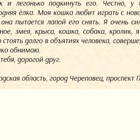
к и легонько подкинуть его. Честно, у
одняя ёлка. Моя кошка любит играть с ново
 она пытается лапой его снять. Я очень с
ное, змея, крыса, кошка, собака, кролик, 
 стоять долго в объятиях человека, соверше
пко обнимаю.
тебя, дорогой друг.
дская область, город Череповец, проспект По