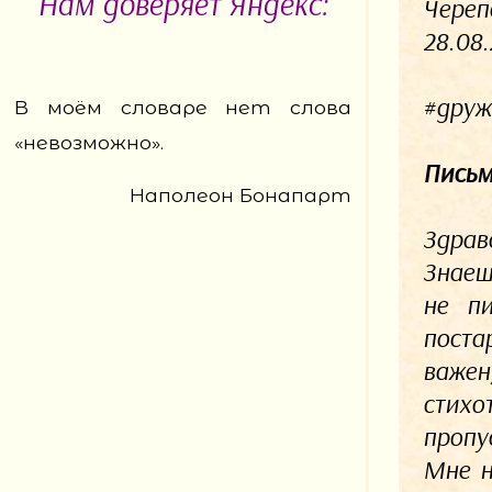
Нам доверяет Яндекс:
Череп
28.08.
#друж
В моём словаре нет слова
«невозможно».
Письм
Наполеон Бонапарт
Здрав
Знаеш
не пи
поста
важен
стихо
пропу
Мне н