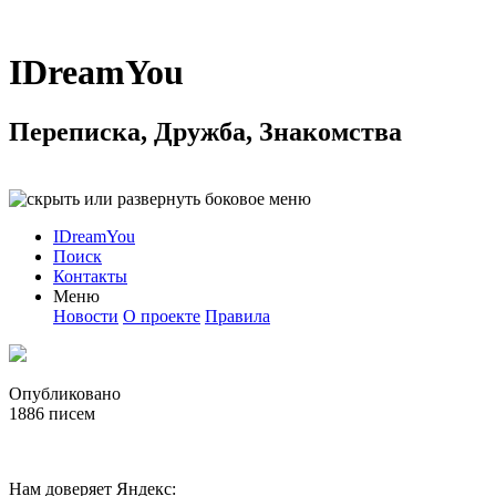
IDreamYou
Переписка, Дружба, Знакомства
IDreamYou
Поиск
Контакты
Меню
Новости
О проекте
Правила
Опубликовано
1886
писем
Нам доверяет Яндекс: