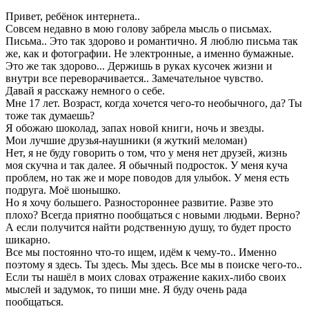
Привет, ребёнок интернета..
Совсем недавно в мою голову забрела мысль о письмах.
Письма.. Это так здорово и романтично. Я люблю письма так
же, как и фотографии. Не электронные, а именно бумажные.
Это же так здорово... Держишь в руках кусочек жизни и
внутри все переворачивается.. Замечательное чувство.
Давай я расскажу немного о себе.
Мне 17 лет. Возраст, когда хочется чего-то необычного, да? Ты
тоже так думаешь?
Я обожаю шоколад, запах новой книги, ночь и звезды.
Мои лучшие друзья-наушники (я жуткий меломан)
Нет, я не буду говорить о том, что у меня нет друзей, жизнь
моя скучна и так далее. Я обычный подросток. У меня куча
проблем, но так же и море поводов для улыбок. У меня есть
подруга. Моё шонышко.
Но я хочу большего. Разностороннее развитие. Разве это
плохо? Всегда приятно пообщаться с новыми людьми. Верно?
А если получится найти родственную душу, то будет просто
шикарно.
Все мы постоянно что-то ищем, идём к чему-то.. Именно
поэтому я здесь. Ты здесь. Мы здесь. Все мы в поиске чего-то..
Если ты нашёл в моих словах отражение каких-либо своих
мыслей и задумок, то пиши мне. Я буду очень рада
пообщаться.