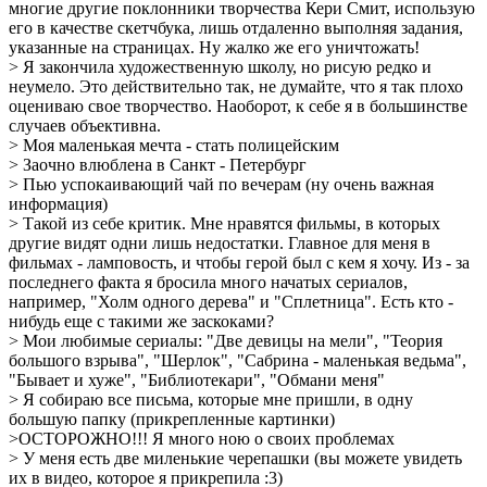
многие другие поклонники творчества Кери Смит, использую
его в качестве скетчбука, лишь отдаленно выполняя задания,
указанные на страницах. Ну жалко же его уничтожать!
> Я закончила художественную школу, но рисую редко и
неумело. Это действительно так, не думайте, что я так плохо
оцениваю свое творчество. Наоборот, к себе я в большинстве
случаев объективна.
> Моя маленькая мечта - стать полицейским
> Заочно влюблена в Санкт - Петербург
> Пью успокаивающий чай по вечерам (ну очень важная
информация)
> Такой из себе критик. Мне нравятся фильмы, в которых
другие видят одни лишь недостатки. Главное для меня в
фильмах - ламповость, и чтобы герой был с кем я хочу. Из - за
последнего факта я бросила много начатых сериалов,
например, "Холм одного дерева" и "Сплетница". Есть кто -
нибудь еще с такими же заскоками?
> Мои любимые сериалы: "Две девицы на мели", "Теория
большого взрыва", "Шерлок", "Сабрина - маленькая ведьма",
"Бывает и хуже", "Библиотекари", "Обмани меня"
> Я собираю все письма, которые мне пришли, в одну
большую папку (прикрепленные картинки)
>ОСТОРОЖНО!!! Я много ною о своих проблемах
> У меня есть две миленькие черепашки (вы можете увидеть
их в видео, которое я прикрепила :3)