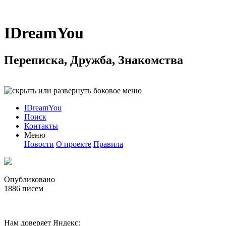
IDreamYou
Переписка, Дружба, Знакомства
IDreamYou
Поиск
Контакты
Меню
Новости
О проекте
Правила
Опубликовано
1886
писем
Нам доверяет Яндекс: