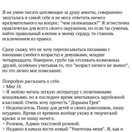
Я не умею писать цепляющие за душу анкеты, совершенно
запуталась в самой себе и не могу ответить ничего
вразумительного на вопрос: "чем увлекаешься?" Я эгоистична
практически для всего своего окружения, но если ты сумеешь
найти правильный ключик к моему сердцу, то станешь
исключением из правил.
Сразу скажу, что не хочу переписываться письмами с
юношами (любого возраста) и девушками, младше
четырнадцати. Наверное, грубо так отсеивать возможных
друзей, особенно учитывая то, что "возраст ничего не значит",
но это лично мое пожелание.
Попробую рассказать о себе.
> Мне 16
> Я люблю читать легкую литературу с позитивными
концовками, но в последнее время зачитываюсь зарубежной
классикой. Очень хочу прочесть "Дориана Грея"
> Недописатель. Пишу для детей и своих ровесников, пишу
неудачно. Время от времени вообще ухожу в творческий
кризис и не пишу ничего.
> Ролевик. Админ текстовой ролевой.
> Недавно я начала вести новый "Уничтожь меня". Я, как и