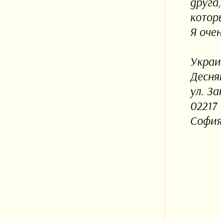
друга
котор
Я очен
Украи
Десня
ул. За
02217
София