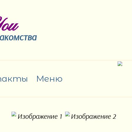
ou
накомства
такты
Меню