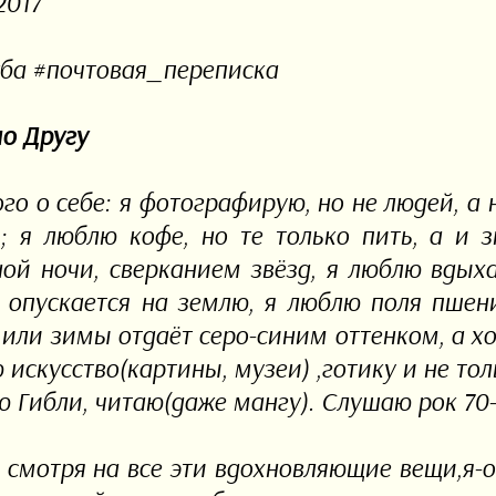
2017
ба #почтовая_переписка
о Другу
го о себе: я фотографирую, но не людей, а 
; я люблю кофе, но те только пить, а и 
ой ночи, сверканием звёзд, я люблю вдыха
 опускается на землю, я люблю поля пшен
 или зимы отдаёт серо-синим оттенком, а хо
искусство(картины, музеи) ,готику и не тол
ю Гибли, читаю(даже мангу). Слушаю рок 70-
е смотря на все эти вдохновляющие вещи,я-о