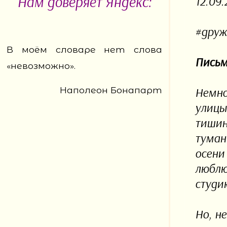
Нам доверяет Яндекс:
12.09.
#друж
В моём словаре нет слова
Письм
«невозможно».
Наполеон Бонапарт
Немно
улицы
тишин
туман
осени
люблю 
студи
Но, н