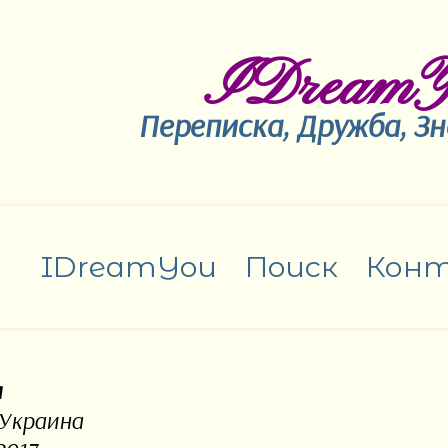
IDreamY
Переписка, Дружба, З
IDreamYou
Поиск
Кон
я
 Украина