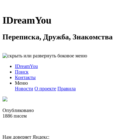
IDreamYou
Переписка, Дружба, Знакомства
IDreamYou
Поиск
Контакты
Меню
Новости
О проекте
Правила
Опубликовано
1886
писем
Нам доверяет Яндекс: