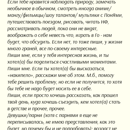
Если тебе нравится наблюдать природу, замечать
необычное в обычном, смотреть иногда аниме/
мангу/фильмцы/шоу талантов/ мультики с ПонЯми,
путешествовать поездом, рисовать, читать НФ,
рассматривать людей, пока они не видят,
воображать о себе невесть что, играть в Го - нам
будет, что обсудить. Если нет, то тоже пиши, у жизни
много граней, все по-своему интересные.
Пиши мне, если у тебя интересная жизнь, и ты
хотел(а) бы поделиться счастливыми моментами.
Пиши мне. Если ты хотел(а) бы высказаться,
«накипело», расскажи мне об этом. М.б., помогу
тебе решить проблему, но если не получится, то хотя
бы тебе не надо будет носить ее в себе.
Пиши, если просто хочешь рассказать, как прошел
твой день, куда хочешь съездить, кем хотел(а) стать
в детстве и прочее, прочее.
Девушки/парни (хотя с парнями я еще не
переписывалась, не имею представления, как это
будет, но почему бы и не попробовать); возраст не