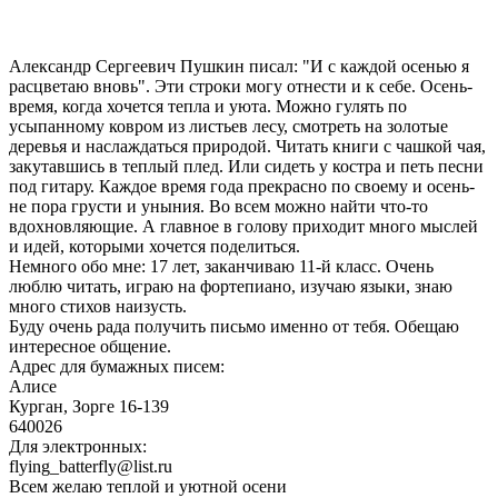
Александр Сергеевич Пушкин писал: "И с каждой осенью я
расцветаю вновь". Эти строки могу отнести и к себе. Осень-
время, когда хочется тепла и уюта. Можно гулять по
усыпанному ковром из листьев лесу, смотреть на золотые
деревья и наслаждаться природой. Читать книги с чашкой чая,
закутавшись в теплый плед. Или сидеть у костра и петь песни
под гитару. Каждое время года прекрасно по своему и осень-
не пора грусти и уныния. Во всем можно найти что-то
вдохновляющие. А главное в голову приходит много мыслей
и идей, которыми хочется поделиться.
Немного обо мне: 17 лет, заканчиваю 11-й класс. Очень
люблю читать, играю на фортепиано, изучаю языки, знаю
много стихов наизусть.
Буду очень рада получить письмо именно от тебя. Обещаю
интересное общение.
Адрес для бумажных писем:
Алисе
Курган, Зорге 16-139
640026
Для электронных:
flying_batterfly@list.ru
Всем желаю теплой и уютной осени