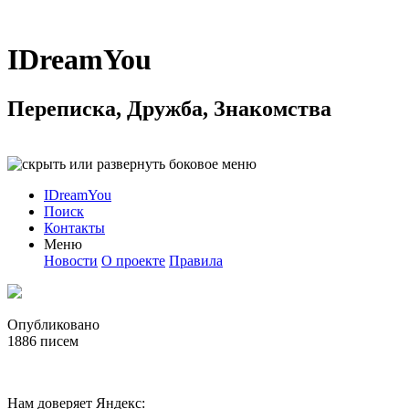
IDreamYou
Переписка, Дружба, Знакомства
IDreamYou
Поиск
Контакты
Меню
Новости
О проекте
Правила
Опубликовано
1886
писем
Нам доверяет Яндекс: