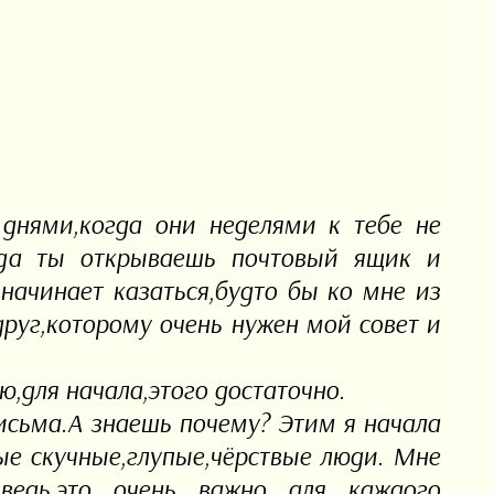
днями,когда они неделями к тебе не
огда ты открываешь почтовый ящик и
начинает казаться,будто бы ко мне из
руг,которому очень нужен мой совет и
,для начала,этого достаточно.
исьма.А знаешь почему? Этим я начала
ые скучные,глупые,чёрствые люди. Мне
 ведь,это очень важно для каждого