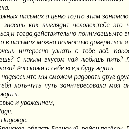
ека.
ажных письмах я ценю то,что этим занима
 знаешь как выглядит человек,тебе это 
ься,и тогда,действительно понимаешь,что в
о в письмах можно полностью довериться и 
чень интересно узнать о тебе всё. Как
ешь? С каким вкусом чай любишь пить? 
лаза? Расскажи о себе всё,я буду ждать.
 надеюсь,что мы сможем радовать друг дру
тебя хоть-чуть чуть заинтересовала моя а
 ждать.
овью и уважением,
Надя.
 Надежде.
Брянская область,Брянский район,посёлок 