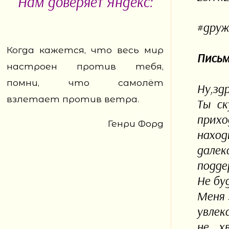
Нам доверяет Яндекс:
#друж
Когда кажется, что весь мир
Письм
настроен против тебя,
помни, что самолёт
Ну,зд
взлетает против ветра.
Ты ск
прихо
Генри Форд
наход
далек
подде
Не бу
Меня 
увлек
не хв