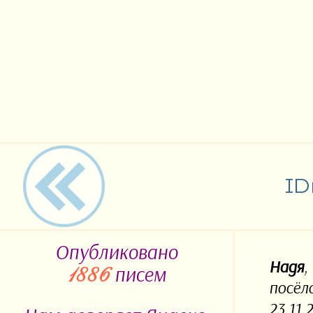
ID
Опубликовано
Надя
,
писем
1886
посёл
23.11.