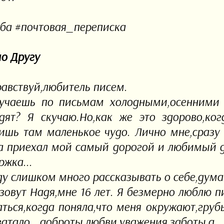
ба #почтовая_переписка
о Другу
равствуй,любитель писем.
учаешь по письмам холодными,осенними 
дят? Я скучаю.Но,как же это здорово,к
ишь там маленькое чудо. Лично мне,сразу 
а приехал мой самый дорогой и любимый д
ржка...
ду слишком много рассказывать о себе,думаю
зовут Надя,мне 16 лет. Я безмерно люблю п
аться,когда поняла,что меня окружают,груб
атало доброты,любви,уважения,заботы,а