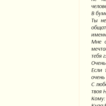
челов
В бум
Ты не
общат
именн
Мне о
мечта
тебя г
Очень
Если 
очень
С люб
твоя 
Кому:
Куда: