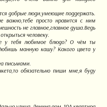
ются добрые люди,умеющие поддержать.
не важно,тебе просто нравится с ним
нешность не главное,главное душа.Ведь
открыться человеку.
ое у тебя любимое блюдо? О чём ты
Любишь манную кашу? Какого цвета у
га письмами.
нкета,то обязательно пиши мне,я буду
Пальцо,улица Ленина,дом 10А,квартира