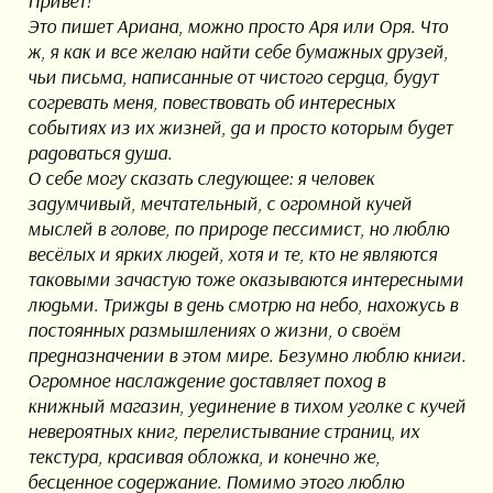
Привет!
Это пишет Ариана, можно просто Аря или Оря. Что
ж, я как и все желаю найти себе бумажных друзей,
чьи письма, написанные от чистого сердца, будут
согревать меня, повествовать об интересных
событиях из их жизней, да и просто которым будет
радоваться душа.
О себе могу сказать следующее: я человек
задумчивый, мечтательный, с огромной кучей
мыслей в голове, по природе пессимист, но люблю
весёлых и ярких людей, хотя и те, кто не являются
таковыми зачастую тоже оказываются интересными
людьми. Трижды в день смотрю на небо, нахожусь в
постоянных размышлениях о жизни, о своём
предназначении в этом мире. Безумно люблю книги.
Огромное наслаждение доставляет поход в
книжный магазин, уединение в тихом уголке с кучей
невероятных книг, перелистывание страниц, их
текстура, красивая обложка, и конечно же,
бесценное содержание. Помимо этого люблю