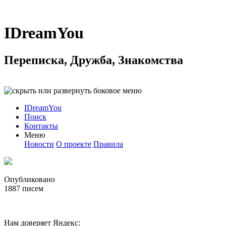
IDreamYou
Переписка, Дружба, Знакомства
IDreamYou
Поиск
Контакты
Меню
Новости
О проекте
Правила
Опубликовано
1887
писем
Нам доверяет Яндекс: