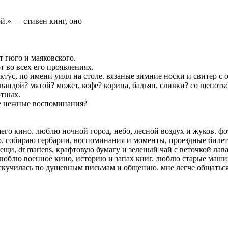
й.» — стивен кинг, оно
 гюго и маяковского.
 во всех его проявлениях.
ктус, по имени уилл на столе. вязаные зимние носки и свитер с о
андой? мятой? может, кофе? корица, бадьян, сливки? со щепотко
отных.
ые нежные воспоминания?
ошего кино. люблю ночной город, небо, лесной воздух и жуков. 
о. собираю гербарии, воспоминания и моменты, проездные билеты
, dr martens, крафтовую бумагу и зеленый чай с веточкой лаванд
 люблю военное кино, историю и запах книг. люблю старые машин
оскучилась по душевным письмам и общению. мне легче общаться