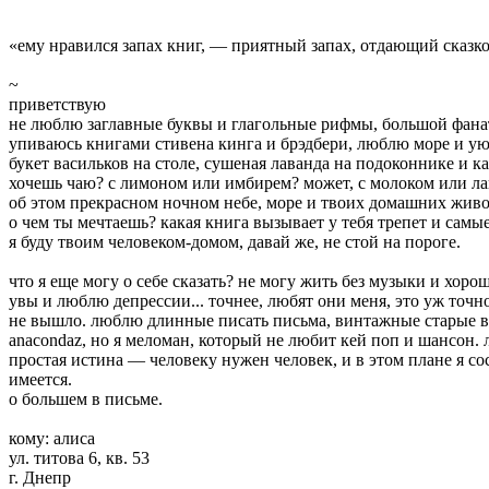
«ему нравился запах книг, — приятный запах, отдающий сказко
~
приветствую
не люблю заглавные буквы и глагольные рифмы, большой фанат
упиваюсь книгами стивена кинга и брэдбери, люблю море и уют
букет васильков на столе, сушеная лаванда на подоконнике и ка
хочешь чаю? с лимоном или имбирем? может, с молоком или лав
об этом прекрасном ночном небе, море и твоих домашних жив
о чем ты мечтаешь? какая книга вызывает у тебя трепет и сам
я буду твоим человеком-домом, давай же, не стой на пороге.
что я еще могу о себе сказать? не могу жить без музыки и хор
увы и люблю депрессии... точнее, любят они меня, это уж точн
не вышло. люблю длинные писать письма, винтажные старые вещи
anacondaz, но я меломан, который не любит кей поп и шансон.
простая истина — человеку нужен человек, и в этом плане я с
имеется.
о большем в письме.
кому: алиса
ул. титова 6, кв. 53
г. Днепр