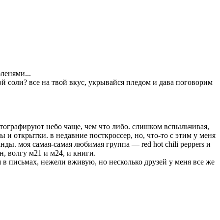
ленями...
й соли? все на твой вкус, укрывайся пледом и дава поговорим
фотографируют небо чаще, чем что либо. слишком вспыльчивая,
 и открытки. в недавние посткроссер, но, что-то с этим у меня
ы. моя самая-самая любимая группа — red hot chili peppers и
, волгу м21 и м24, и книги.
 в письмах, нежели вживую, но несколько друзей у меня все же