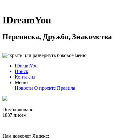
IDreamYou
Переписка, Дружба, Знакомства
IDreamYou
Поиск
Контакты
Меню
Новости
О проекте
Правила
Опубликовано
1887
писем
Нам доверяет Яндекс: