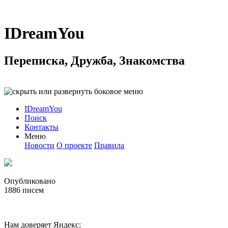
IDreamYou
Переписка, Дружба, Знакомства
IDreamYou
Поиск
Контакты
Меню
Новости
О проекте
Правила
Опубликовано
1886
писем
Нам доверяет Яндекс: