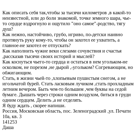
Как описать себя так,чтобы за тысячи километров ,в какой-то
неизвестной, или до боли знакомой, точке земного шара, чье-
то сердце вздрогнуло и ощутило "оно самое"-родство, тягу
душ?
Как нежно, настойчиво, грубо, игриво, по-детски наивно
протянуть руку кому-то, чтобы он захотел ее ухватить, а
главное-не захотел ее отпускать?
Как наполнить чужие веки слезами сочувствия и счастья
,рассказав тысячи своих историй и мыслей?
Как коснуться чьего-то сердца и остаться в нем угольком-не
осколком, не порезом ,не дырой ,-угольком? Согревающим, но
обжигающим.
Стать, в жизни чьей-то ,хлопьевым пушистым снегом, а не
игольчатой бурей. Стать ласковым лучиком ,стать прохладным
летним вечером. Быть чем-то большим ,чем буквы на седой
бумаге. Дышать через строки одним воздухом, биться в груди
одним сердцем. Делить ,а не отделять.
Я буду ждать , скорее напиши.
Россия, Московская область, пос. Зеленоградский ,ул. Печати
10а, кв. 3
141253
Даша