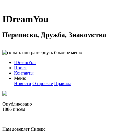
IDreamYou
Переписка, Дружба, Знакомства
IDreamYou
Поиск
Контакты
Меню
Новости
О проекте
Правила
Опубликовано
1886
писем
Нам доверяет Яндекс: