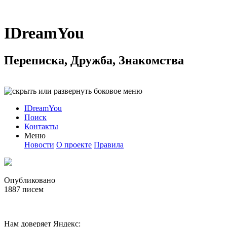
IDreamYou
Переписка, Дружба, Знакомства
IDreamYou
Поиск
Контакты
Меню
Новости
О проекте
Правила
Опубликовано
1887
писем
Нам доверяет Яндекс: