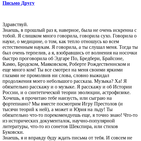
Письмо Другу
Здравствуй.
Знаешь, в прошлый раз я, наверное, была не очень искренна с
тобой. Я слишком много говорила, говорила сухо. Говорила о
науке, о медицине, о том, как тепло отношусь ко всем
естественным наукам. Я говорила, а ты слушал меня. Тогда ты
был очень терпелив, а я, взобравшись от волнения на носочки
быстро проговорила об Эдгаре По, Бредбери, Брайсоне,
Камю, Бродском, Маяковском, Роберте Рождественнском и
еще много ком! Ты все смотрел на меня своими яркими
глазами не промолвив ни слова, словно выжидал
продолжения моего небольшого рассказа. Музыка? Ха! Я
обязательно расскажу и о музыке. Я расскажу и об Истории
России, и о синтетической теории эволюции, астрофизике.
Хочешь, я прочитаю тебе наизусть, или сыграю на
фортепиано? Мы вместе посмотрим Игру Престолов (и
тысячи теорий к ней), а может и Юрия на льду! Ты
обязательно что-то порекомендуешь еще, я точно знаю! Что-то
из исторических документалок, научно-популярной
литературы, что-то из сонетов Шекспира, или стихов
Буковски.
Знаешь, я и вправду буду ждать письма от тебя. И совсем не