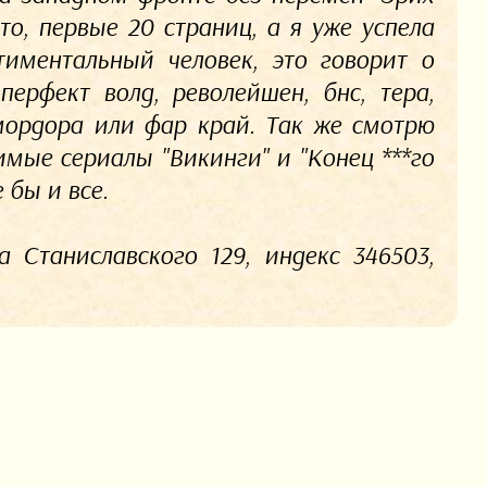
то, первые 20 страниц, а я уже успела
тиментальный человек, это говорит о
ерфект волд, револейшен, бнс, тера,
мордора или фар край. Так же смотрю
имые сериалы "Викинги" и "Конец ***го
 бы и все.
а Станиславского 129, индекс 346503,