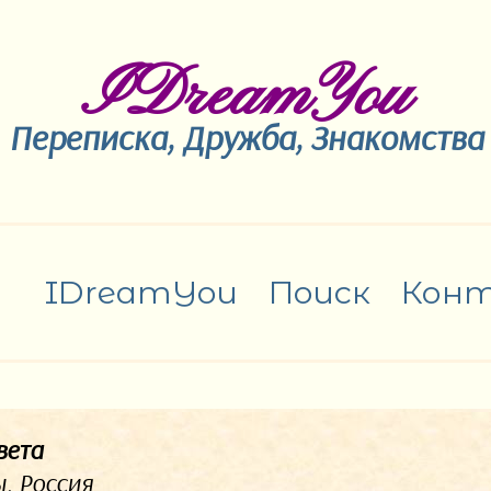
IDreamYou
Переписка, Дружба, Знакомства
IDreamYou
Поиск
Кон
вета
, Россия