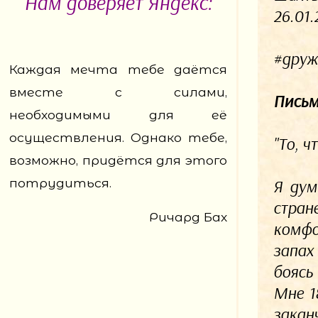
Нам доверяет Яндекс:
26.01.
#друж
Каждая мечта тебе даётся
вместе с силами,
Письм
необходимыми для её
осуществления. Однако тебе,
"То, ч
возможно, придётся для этого
Я дум
потрудиться.
стран
Ричард Бах
комфо
запах
боясь 
Мне 1
закан