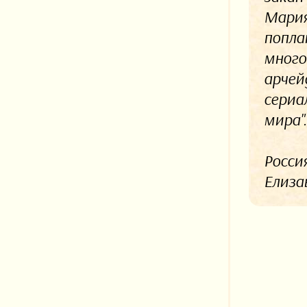
Мария
попла
много
арчей
сериа
мира"
Росси
Елиза