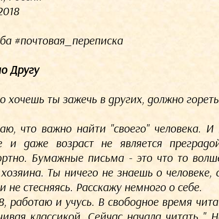
2018
ба #почтовая_переписка
о Другу
то хочешь ты зажечь в других, должно гореть
аю, что важно найти "своего" человека. И
е и даже возраст не является преградо
ртно. Бумажные письма - это что то волш
 хозяина. Ты ничего не знаешь о человеке, 
и не стесняясь. Расскажу немного о себе.
8, работаю и учусь. В свободное время чита
чивая классикой. Сейчас начала читать " 