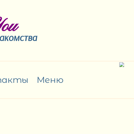
ou
накомства
такты
Меню