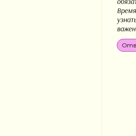
обяза
Время
узнат
важен