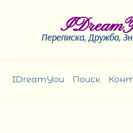
IDreamY
Переписка, Дружба, З
IDreamYou
Поиск
Кон