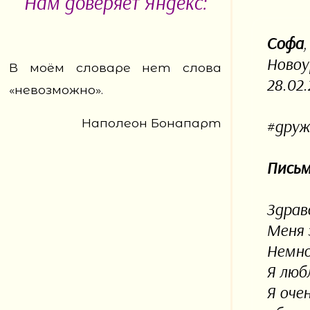
Нам доверяет Яндекс:
Софа
,
Новоу
В моём словаре нет слова
28.02.
«невозможно».
Наполеон Бонапарт
#друж
Письм
Здрав
Меня 
Немно
Я люб
Я оче