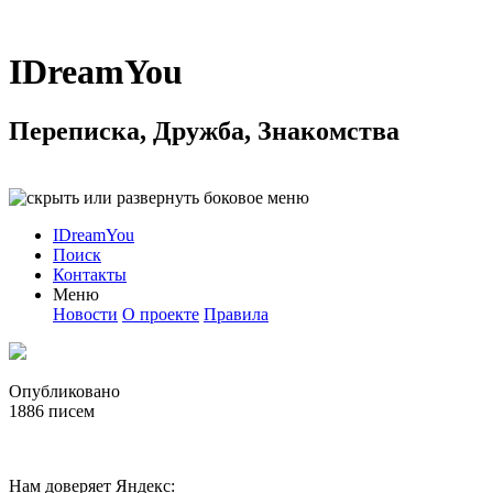
IDreamYou
Переписка, Дружба, Знакомства
IDreamYou
Поиск
Контакты
Меню
Новости
О проекте
Правила
Опубликовано
1886
писем
Нам доверяет Яндекс: