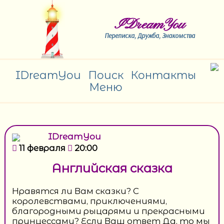
IDreamYou
Переписка, Дружба, Знакомства
IDreamYou
Поиск
Контакты
Меню
IDreamYou
11 февраля
20:00
Английская сказка
Нравятся ли Вам сказки? С
королевствами, приключениями,
благородными рыцарями и прекрасными
принцессами? Если Ваш ответ Да, то мы