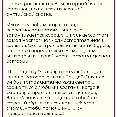
хотим рассказать Вам об одной очень
красивой, но не всем известной
английской сказке.
Мы очень любим эту сказку, в
особенности потому, что она
заканчивается хорошо, и принцесса там
самая настоящая - самостоятельная и
сильная. Сюжет раскрывать мы не будем,
но хотим поделиться с Вами одним
эпизодом из первой части этой чудесной
истории.
Принцессу Озилизу очень любил один
юноша, которого звали Эрицей. Для неё
он был готов идти на край света и
сражаться с любыми врагами. Когда в
Озилизу стреляли тысяча лучников,
Эрицей обнял её и защитил собой от
стрел. Добрые феи сделали всё, что
смогли, чтобы помочь ему, и он
превратился в ёжика…